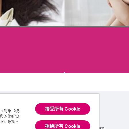
接受所有 Cookie
sh 对象（统
改您的偏好设
kie 政策。
拒绝所有 Cookie
探索VEET
保密聲明
COOKIE政策