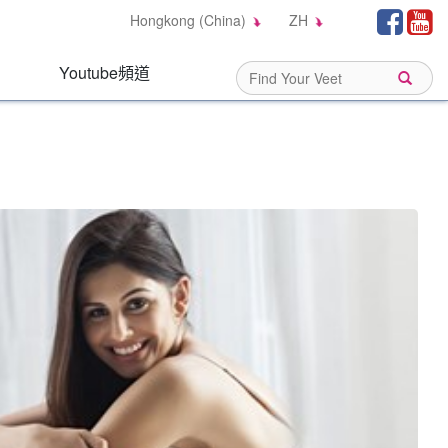
Social
Fa
Hongkong (China)
ZH
Links:
Youtube頻道
Sear