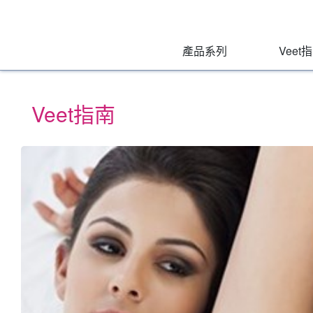
Veet
Skip
to:
Hong
Main
Primary
Kong
Navigation
Navigation
,
產品系列
Veet
Main
Content
Search
Veet指南