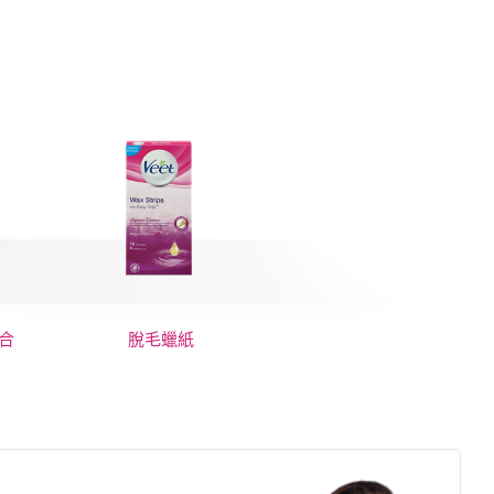
合
脫毛蠟紙