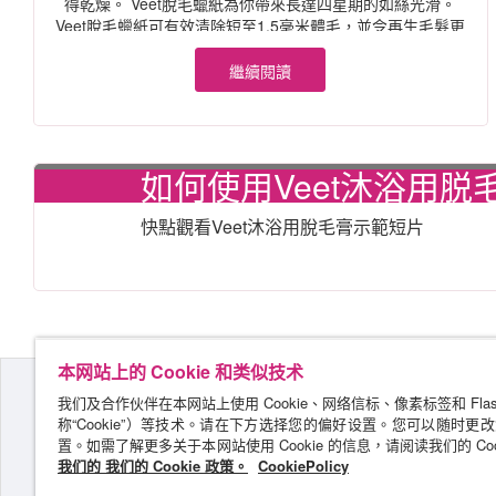
得乾燥。 Veet脫毛蠟紙為你帶來長達四星期的如絲光滑。
Veet脫毛蠟紙可有效清除短至1.5毫米體毛，並令再生毛髮更
加柔軟幼細…
繼續閱讀
如何使用Veet沐浴用脱
快點觀看Veet沐浴用脫毛膏示範短片
本网站上的 Cookie 和类似技术
我们及合作伙伴在本网站上使用 Cookie、网络信标、像素标签和 Fla
称“Cookie”）等技术。请在下方选择您的偏好设置。您可以随时更
置。如需了解更多关于本网站使用 Cookie 的信息，请阅读我们的 Coo
我们的 我们的 Cookie 政策。
CookiePolicy