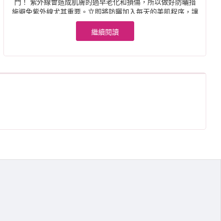
門！ 紫外線會造成肌膚的過早老化和損傷，所以做好防曬措
施避免紫外線尤其重要。立即將防曬加入每天的美肌程序，讓
肌膚時刻動人！ 雖然“每天…
繼續閱讀