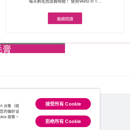
每天剃毛而浪費時間！ 使用Veet2 in 1…
繼續閱讀
毛膏
接受所有 Cookie
sh 对象（统
改您的偏好设
kie 政策。
拒绝所有 Cookie