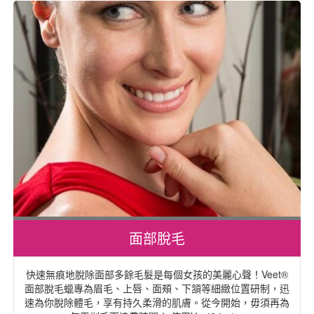
面部脫毛
快速無痕地脫除面部多餘毛髮是每個女孩的美麗心聲！Veet®
面部脫毛蠟專為眉毛、上唇、面頰、下頷等細緻位置研制，迅
速為你脫除體毛，享有持久柔滑的肌膚。從今開始，毋須再為