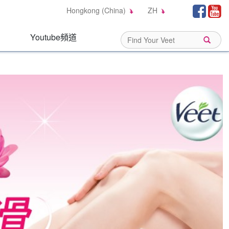
Social
Fa
Hongkong (China)
ZH
Links:
Youtube頻道
Sear