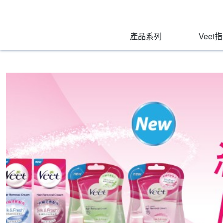
Veet
Skip
to:
Hong
Main
Primary
Navigation
Navigation
,
Kong
產品系列
Veet
Main
Content
Search